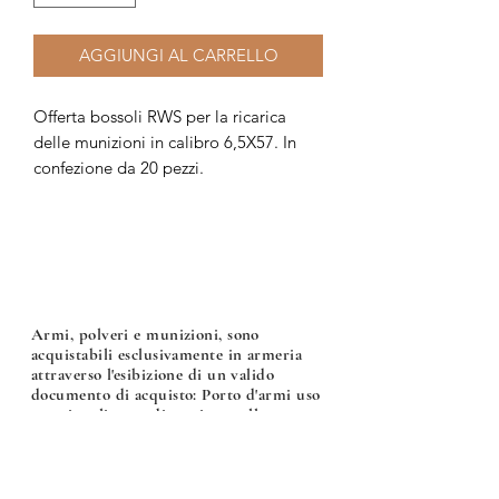
AGGIUNGI AL CARRELLO
Offerta bossoli RWS per la ricarica
delle munizioni in calibro 6,5X57. In
confezione da 20 pezzi.
Armi, polveri e munizioni, sono
acquistabili esclusivamente in armeria
attraverso l'esibizione di un valido
documento di acquisto: Porto d'armi uso
sportivo, licenza di caccia o nulla osta per
l'acquisto di armi, polveri e munizioni.
Armeria Bonalumi