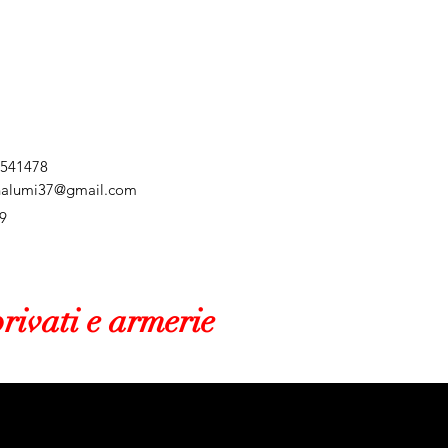
 541478
nalumi37@gmail.com
9
rivati e armerie