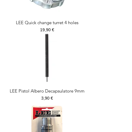
LEE Quick change turret 4 holes
Prezzo
19,90 €
LEE Pistol Albero Decapsulatore 9mm
Prezzo
3,90 €