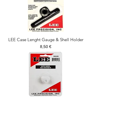
LEE Case Lenght Gauge & Shell Holder
Prezzo
8,50 €
LEE Auto-Index
Prezzo
4,00 €