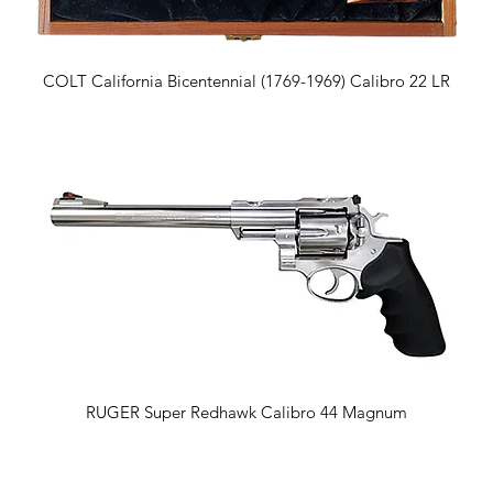
Vista rapida
COLT California Bicentennial (1769-1969) Calibro 22 LR
Vista rapida
RUGER Super Redhawk Calibro 44 Magnum