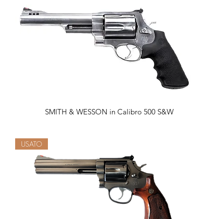
Vista rapida
SMITH & WESSON in Calibro 500 S&W
USATO