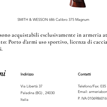
Vista rapida
SMITH & WESSON 686 Calibro 375 Magnum
sono acquistabili esclusivamente in armeria att
o: Porto d'armi uso sportivo, licenza di caccia
i.
mi
Indirizzo
Contatti
Via Libertà 37
Telefono/Fax: 035
Email:
armeriabo
Paladina (BG) , 24030
P. IVA 0106986016
Italia