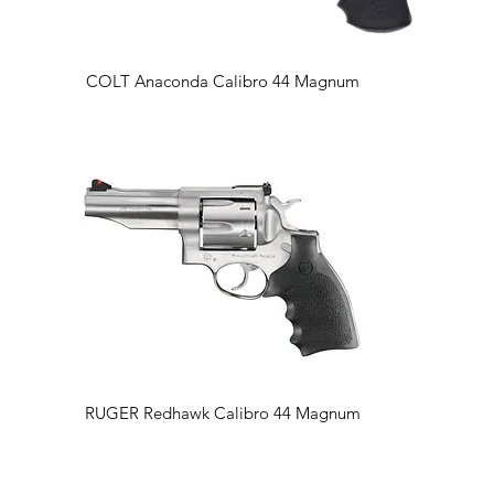
Vista rapida
COLT Anaconda Calibro 44 Magnum
Vista rapida
RUGER Redhawk Calibro 44 Magnum