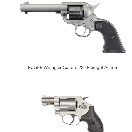
Vista rapida
RUGER Wrangler Calibro 22 LR Singol Action