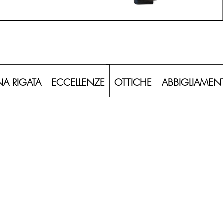
20260620_120208-Photoroom.png
A RIGATA
ECCELLENZE
OTTICHE
ABBIGLIAMEN