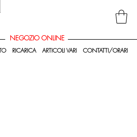
20251008_181047-Photoroom.png
NEGOZIO ONLINE
TO
RICARICA
ARTICOLI VARI
CONTATTI/ORARI