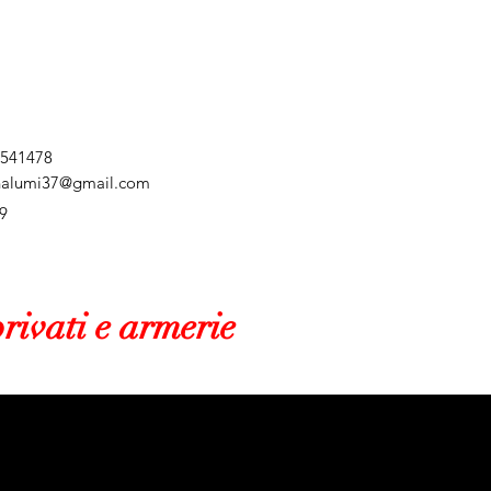
 541478
nalumi37@gmail.com
9
rivati e armerie