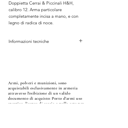
Doppietta Cerrai & Piccinali H&H,
calibro 12. Arma particolare
completamente incisa a mano, e con
legno di radica di noce.
Informazioni tecniche
PREZZO: TRATTATIVA RISERVATA
Marca: Cerrai & Piccinali
Modello: H&H
Calibro: 12
Armi, polveri e munizioni, sono
Lunghezza Canne: 70,5 cm
acquistabili esclusivamente in armeria
Strozzatori: 3/2 (***/**)
attraverso l'esibizione di un valido
Foratura DX: 18,3
documento di acquisto: Porto d'armi uso
Foratura SX: 18,3
sportivo, licenza di caccia o nulla osta per
l'acquisto di armi, polveri e munizioni.
Anno: 1966
Peso: 3,2 kg
Armeria Bonalumi