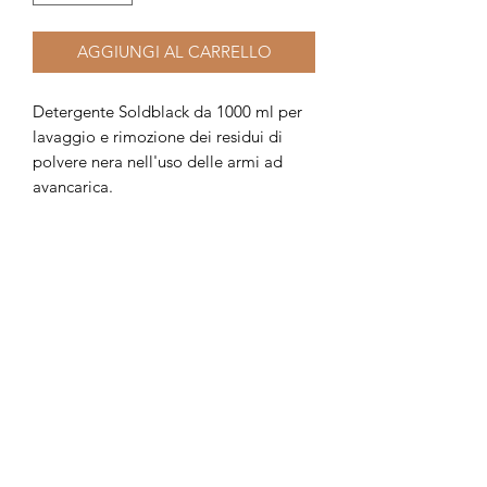
AGGIUNGI AL CARRELLO
Detergente Soldblack da 1000 ml per
lavaggio e rimozione dei residui di
polvere nera nell'uso delle armi ad
avancarica.
Armi, polveri e munizioni, sono
acquistabili esclusivamente in armeria
attraverso l'esibizione di un valido
documento di acquisto: Porto d'armi uso
sportivo, licenza di caccia o nulla osta per
l'acquisto di armi, polveri e munizioni.
Armeria Bonalumi