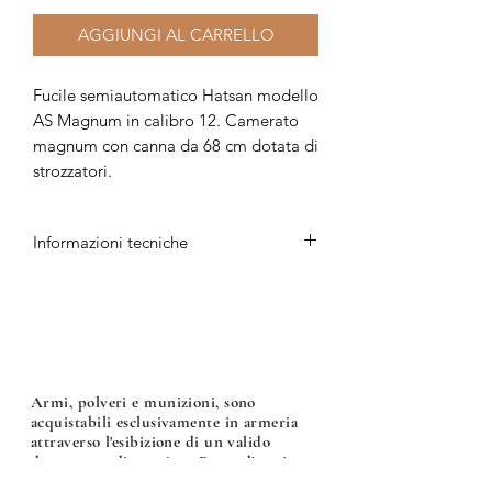
AGGIUNGI AL CARRELLO
Fucile semiautomatico Hatsan modello
AS Magnum in calibro 12. Camerato
magnum con canna da 68 cm dotata di
strozzatori.
Informazioni tecniche
Prezzo 650 euro
Marca: Hatsan
Modello: AS Magnum (Mancino)
Calibro: 12/76
Canna: 68 cm (Con Strozzatori)
Armi, polveri e munizioni, sono
acquistabili esclusivamente in armeria
attraverso l'esibizione di un valido
documento di acquisto: Porto d'armi uso
sportivo, licenza di caccia o nulla osta per