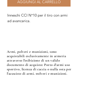
AGGIUNGI AL CARRELLO
Inneschi CCI N°10 per il tiro con armi
ad avancarica.
Armi, polveri e munizioni, sono
acquistabili esclusivamente in armeria
attraverso l'esibizione di un valido
documento di acquisto: Porto d'armi uso
sportivo, licenza di caccia o nulla osta per
l'acquisto di armi, polveri e munizioni.
Armeria Bonalumi
Email:
armeriabonalumi37@gmail.com
Telefono/Fax:
035 541478
P. IVA
01069860169