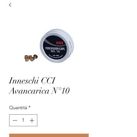
Inneschi CCI
Avancarica N°10
Quantità
*