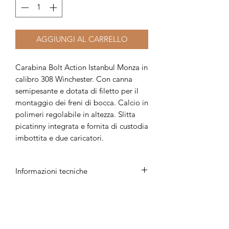
AGGIUNGI AL CARRELLO
Carabina Bolt Action Istanbul Monza in
calibro 308 Winchester. Con canna
semipesante e dotata di filetto per il
montaggio dei freni di bocca. Calcio in
polimeri regolabile in altezza. Slitta
picatinny integrata e fornita di custodia
imbottita e due caricatori.
Informazioni tecniche
Prezzo: 735 Euro (Con fodero incluso)
- Calciatura regolabile in polimeri
- Caricatore a 4 colpi