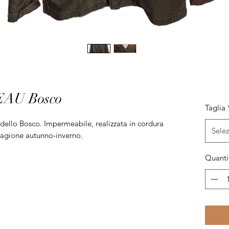
EAU Bosco
Taglia
llo Bosco. Impermeabile, realizzata in cordura
Sele
stagione autunno-inverno.
Quanti