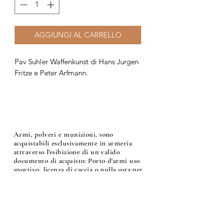
AGGIUNGI AL CARRELLO
Pav Suhler Waffenkunst di Hans Jurgen
Fritze e Peter Arfmann.
Armi, polveri e munizioni, sono
acquistabili esclusivamente in armeria
attraverso l'esibizione di un valido
documento di acquisto: Porto d'armi uso
sportivo, licenza di caccia o nulla osta per
l'acquisto di armi, polveri e munizioni.
Armeria Bonalumi