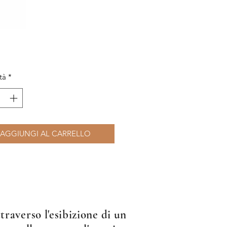
tà
*
AGGIUNGI AL CARRELLO
raverso l'esibizione di un