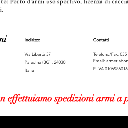
o: Porto d'armi uso sportivo, licenza di caccia
i.
mi
Indirizzo
Contatti
Via Libertà 37
Telefono/Fax: 035
Email:
armeriabo
Paladina (BG) , 24030
P. IVA 0106986016
Italia
on
effettuiamo spedizioni armi a p