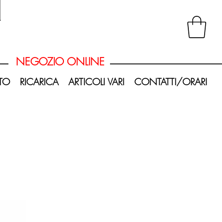
20251008_181047-Photoroom.png
NEGOZIO ONLINE
TO
RICARICA
ARTICOLI VARI
CONTATTI/ORARI