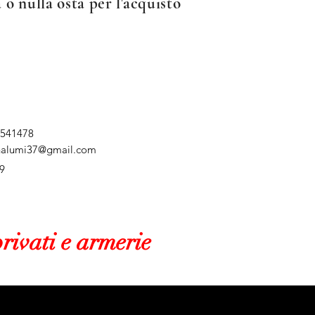
 o nulla osta per l'acquisto
 541478
nalumi37@gmail.com
9
rivati e armerie