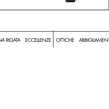
20260620_120208-Photoroom.png
A RIGATA
ECCELLENZE
OTTICHE
ABBIGLIAMEN