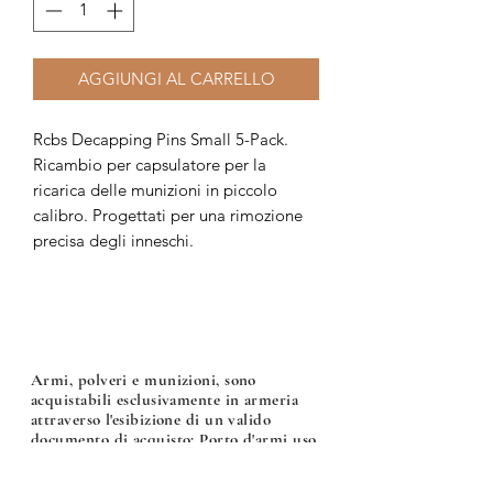
AGGIUNGI AL CARRELLO
Rcbs Decapping Pins Small 5-Pack.
Ricambio per capsulatore per la
ricarica delle munizioni in piccolo
calibro. Progettati per una rimozione
precisa degli inneschi.
Armi, polveri e munizioni, sono
acquistabili esclusivamente in armeria
attraverso l'esibizione di un valido
documento di acquisto: Porto d'armi uso
sportivo, licenza di caccia o nulla osta per
l'acquisto di armi, polveri e munizioni.