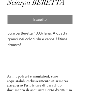
Sciarpa BERETTA
Esaurito
Sciarpa Beretta 100% lana. A quadri
grandi nei colori blu e verde. Ultima
rimasta!
Armi, polveri e munizioni, sono
acquistabili esclusivamente in armeria
attraverso l'esibizione di un valido
documento di acquisto: Porto d'armi uso
sportivo, licenza di caccia o nulla osta per
l'acquisto di armi, polveri e munizioni.
Armeria Bonalumi