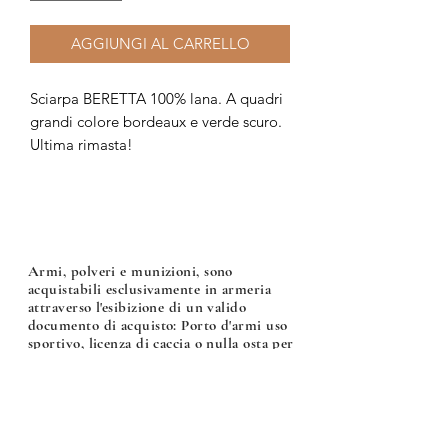
AGGIUNGI AL CARRELLO
Sciarpa BERETTA 100% lana. A quadri
grandi colore bordeaux e verde scuro.
Ultima rimasta!
Armi, polveri e munizioni, sono
acquistabili esclusivamente in armeria
attraverso l'esibizione di un valido
documento di acquisto: Porto d'armi uso
sportivo, licenza di caccia o nulla osta per
l'acquisto di armi, polveri e munizioni.
Armeria Bonalumi