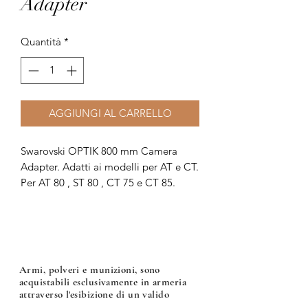
Adapter
Quantità
*
AGGIUNGI AL CARRELLO
Swarovski OPTIK 800 mm Camera
Adapter. Adatti ai modelli per AT e CT.
Per AT 80 , ST 80 , CT 75 e CT 85.
Armi, polveri e munizioni, sono
acquistabili esclusivamente in armeria
attraverso l'esibizione di un valido
documento di acquisto: Porto d'armi uso